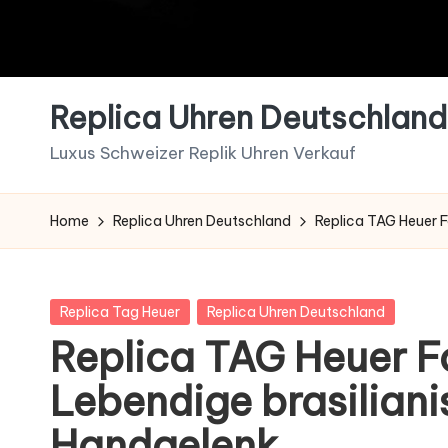
Replica Uhren Deutschland 
Luxus Schweizer Replik Uhren Verkauf
Home
Replica Uhren Deutschland
Replica TAG Heuer 
Posted
Replica Tag Heuer
Replica Uhren Deutschland
in
Replica TAG Heuer 
Lebendige brasilian
Handgelenk