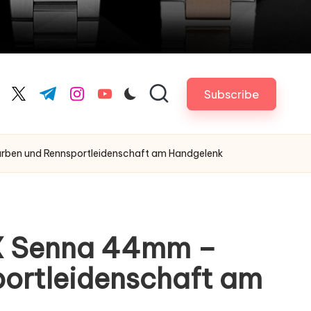
Subscribe
cebook.com
twitter.com
t.me
instagram.com
youtube.com
arben und Rennsportleidenschaft am Handgelenk
 X Senna 44mm –
portleidenschaft am