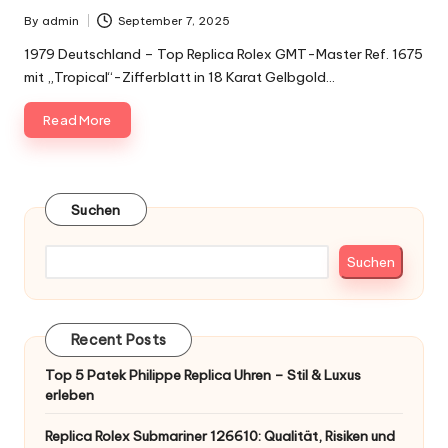
By
admin
September 7, 2025
Posted
by
1979 Deutschland – Top Replica Rolex GMT-Master Ref. 1675
mit „Tropical“-Zifferblatt in 18 Karat Gelbgold…
Read More
Suchen
Suchen
Recent Posts
Top 5 Patek Philippe Replica Uhren – Stil & Luxus
erleben
Replica Rolex Submariner 126610: Qualität, Risiken und