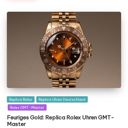
Posted
Replica Rolex
Replica Uhren Deutschland
in
Rolex GMT-Master
Feuriges Gold: Replica Rolex Uhren GMT-
Master