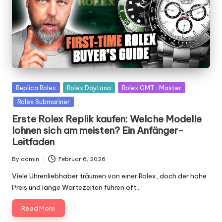
Posted
Replica Rolex
Rolex Daytona
Rolex GMT-Master
in
Rolex Submariner
Erste Rolex Replik kaufen: Welche Modelle
lohnen sich am meisten? Ein Anfänger-
Leitfaden
By
admin
Februar 6, 2026
Posted
by
Viele Uhrenliebhaber träumen von einer Rolex, doch der hohe
Preis und lange Wartezeiten führen oft…
Read More