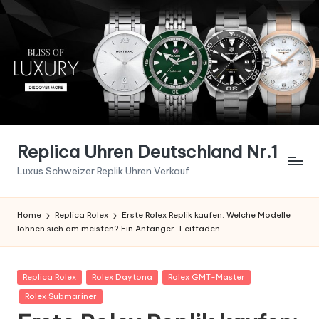
Skip
to
content
Replica Uhren Deutschland Nr.1
Luxus Schweizer Replik Uhren Verkauf
Home
Replica Rolex
Erste Rolex Replik kaufen: Welche Modelle
lohnen sich am meisten? Ein Anfänger-Leitfaden
Posted
Replica Rolex
Rolex Daytona
Rolex GMT-Master
in
Rolex Submariner