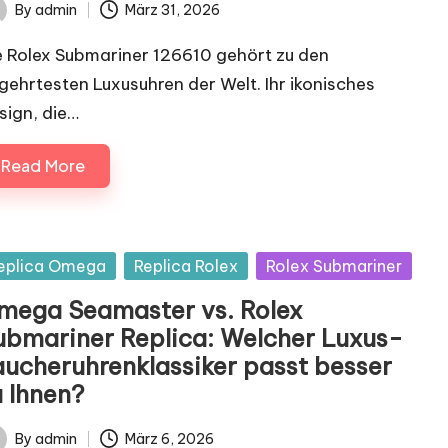
By
admin
März 31, 2026
ted
e Rolex Submariner 126610 gehört zu den
gehrtesten Luxusuhren der Welt. Ihr ikonisches
sign, die…
Read More
sted
eplica Omega
Replica Rolex
Rolex Submariner
mega Seamaster vs. Rolex
ubmariner Replica: Welcher Luxus-
aucheruhrenklassiker passt besser
u Ihnen?
By
admin
März 6, 2026