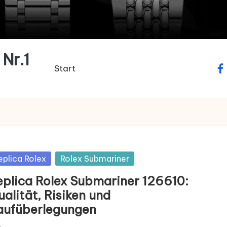
Nr.1
Start
fa
sted
eplica Rolex
Rolex Submariner
eplica Rolex Submariner 126610:
alität, Risiken und
aufüberlegungen