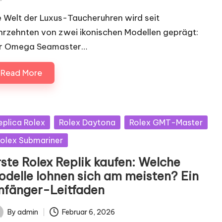
ted
e Welt der Luxus-Taucheruhren wird seit
hrzehnten von zwei ikonischen Modellen geprägt:
r Omega Seamaster…
Read More
sted
eplica Rolex
Rolex Daytona
Rolex GMT-Master
olex Submariner
rste Rolex Replik kaufen: Welche
odelle lohnen sich am meisten? Ein
nfänger-Leitfaden
By
admin
Februar 6, 2026
ted