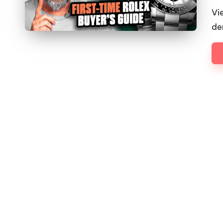
by
Vi
de