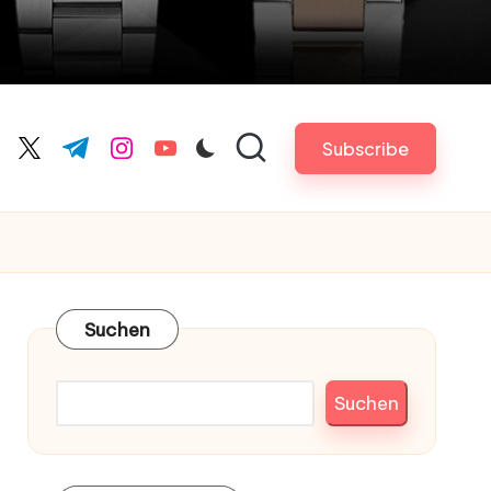
Subscribe
cebook.com
twitter.com
t.me
instagram.com
youtube.com
Suchen
Suchen