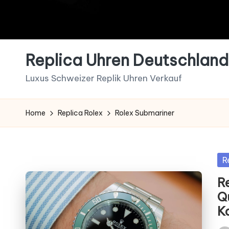
Replica Uhren Deutschland 
Luxus Schweizer Replik Uhren Verkauf
Home
Replica Rolex
Rolex Submariner
Po
R
in
R
Qu
K